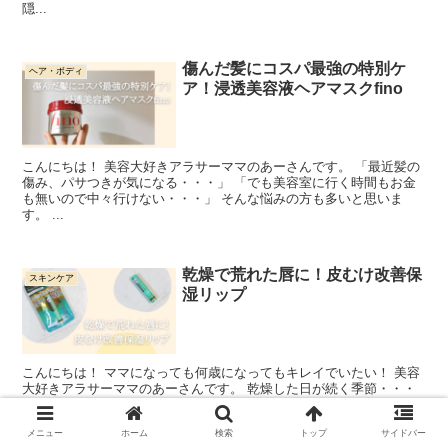
隠...
傷んだ髪にコスパ最強の特別ケ
ヘア・ボディ
ア！浸透美容液ヘアマスクfino
こんにちは！ 美容大好きアラサーママのあーさんです。 「最近髪の
傷み、パサつきが気になる・・・」 「でも美容室に行く時間もお金
も無いので中々行けない・・・」 そんな悩みの方も多いと思いま
す。 ...
乾燥で荒れた唇に！皮むけ改善保
スキンケア
湿リップ
こんにちは！ ママになっても何歳になってもキレイでいたい！ 美容
大好きアラサーママのあーさんです。 乾燥した日が続く季節・・・
肌の乾燥も気になりますが唇の皮がむけたり、荒れたりしていません
か？ ...
メニュー
ホーム
検索
トップ
サイドバー